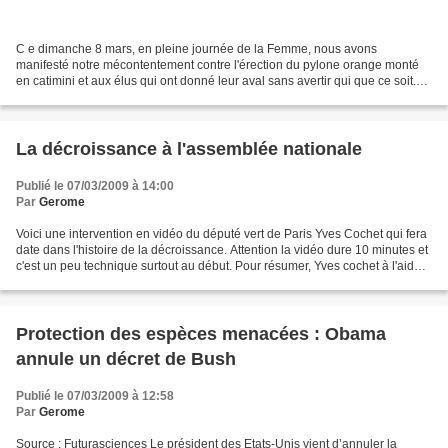
C e dimanche 8 mars, en pleine journée de la Femme, nous avons
manifesté notre mécontentement contre l'érection du pylone orange monté
en catimini et aux élus qui ont donné leur aval sans avertir qui que ce soit.
Le temps était au beau fixe et ce sont...
La décroissance à l'assemblée nationale
Publié le 07/03/2009 à 14:00
Par
Gerome
Voici une intervention en vidéo du député vert de Paris Yves Cochet qui fera
date dans l'histoire de la décroissance. Attention la vidéo dure 10 minutes et
c'est un peu technique surtout au début. Pour résumer, Yves cochet à l'aide
de très bon arguments...
Protection des espèces menacées : Obama
annule un décret de Bush
Publié le 07/03/2009 à 12:58
Par
Gerome
Source : Futurasciences Le président des Etats-Unis vient d’annuler la