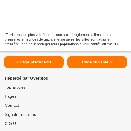
"Territoires les plus vulnérables face aux dérèglements climatiques,
premières émettrices de gaz a effet de serre, les villes sont aussi en
première ligne pour protéger leurs populations et leur santé", affirme "Le
manifeste d'Abidjan pour le climat"...
< Page précédente
Page suivante >
Hébergé par Overblog
Top articles
Pages
Contact
Signaler un abus
C.G.U.