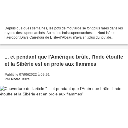
Depuis quelques semaines, les pots de moutarde se font plus rares dans les
rayons des supermarchés. Au moins trois supermarchés du Nord Isère et
l’aéroport Drive Carrefour de L’Isle-d’Abeau n’avaient plus du tout de
moutarde, ce samedi 7 mai. Une pénurie...
... et pendant que l'Amérique brûle, l'Inde étouffe
et la Sibérie est en proie aux flammes
Publié le 07/05/2022 à 09:51
Par
Notre Terre