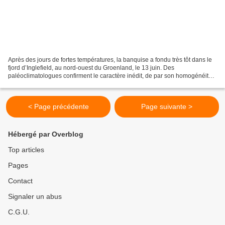
Après des jours de fortes températures, la banquise a fondu très tôt dans le
fjord d’Inglefield, au nord-ouest du Groenland, le 13 juin. Des
paléoclimatologues confirment le caractère inédit, de par son homogénéité,
du réchauffement actuel de la planète....
< Page précédente
Page suivante >
Hébergé par Overblog
Top articles
Pages
Contact
Signaler un abus
C.G.U.