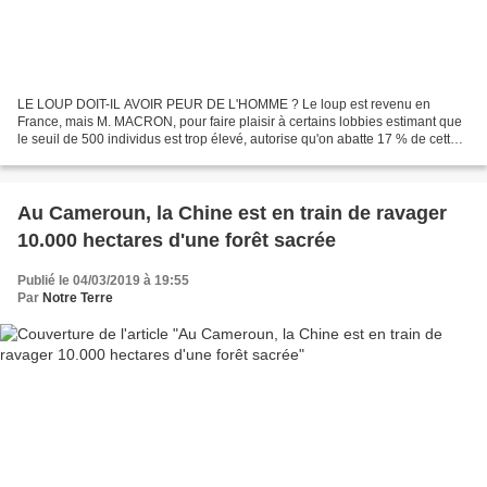
LE LOUP DOIT-IL AVOIR PEUR DE L'HOMME ? Le loup est revenu en
France, mais M. MACRON, pour faire plaisir à certains lobbies estimant que
le seuil de 500 individus est trop élevé, autorise qu'on abatte 17 % de cette
population. Et lorsqu'il y aura trop...
Au Cameroun, la Chine est en train de ravager
10.000 hectares d'une forêt sacrée
Publié le 04/03/2019 à 19:55
Par
Notre Terre