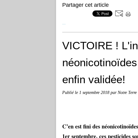
Partager cet article
…
VICTOIRE ! L'in
néonicotinoïdes 
enfin validée!
Publié le
1 septembre 2018
par Notre Terre
C’en est fini des néonicotinoïd
1er septembre, ces pesticides so