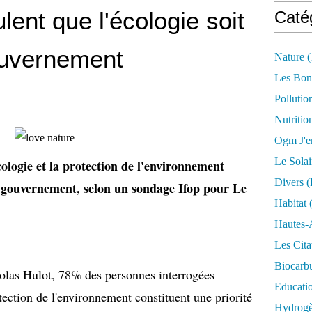
lent que l'écologie soit
Caté
gouvernement
Nature
(
Les Bon
Pollutio
Nutritio
Ogm J'e
Le Solai
ologie et la protection de l'environnement
Divers (
e gouvernement, selon un sondage Ifop pour Le
Habitat
(
Hautes-
Les Cita
Biocarbu
colas Hulot, 78% des personnes interrogées
Educati
otection de l'environnement constituent une priorité
Hydrogèn