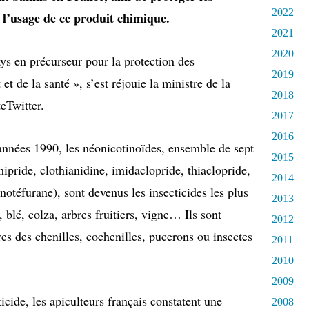
2022
 l’usage de ce produit chimique.
2021
2020
ays en précurseur pour la protection des
2019
et de la santé », s’est réjouie la ministre de la
2018
eTwitter.
2017
2016
années 1990, les néonicotinoïdes, ensemble de sept
2015
ipride, clothianidine, imidaclopride, thiaclopride,
2014
otéfurane), sont devenus les insecticides les plus
2013
 blé, colza, arbres fruitiers, vigne… Ils sont
2012
ures des chenilles, cochenilles, pucerons ou insectes
2011
2010
2009
icide, les apiculteurs français constatent une
2008