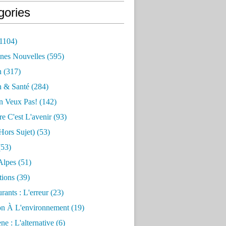
gories
1104)
nes Nouvelles
(595)
n
(317)
n & Santé
(284)
n Veux Pas!
(142)
re C'est L'avenir
(93)
hors Sujet)
(53)
53)
Alpes
(51)
tions
(39)
rants : L'erreur
(23)
on À L'environnement
(19)
e : L'alternative
(6)