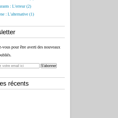
rants : L'erreur
(2)
e : L'alternative
(1)
letter
vous pour être averti des nouveaux
publiés.
les récents