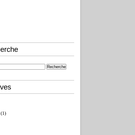
erche
ives
(1)