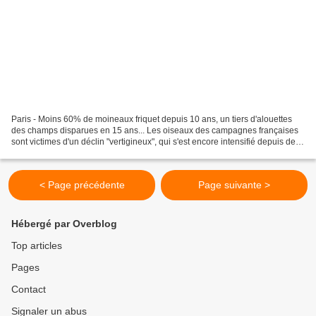
Paris - Moins 60% de moineaux friquet depuis 10 ans, un tiers d'alouettes
des champs disparues en 15 ans... Les oiseaux des campagnes françaises
sont victimes d'un déclin "vertigineux", qui s'est encore intensifié depuis deux
ans, selon de nouveaux recensements....
< Page précédente
Page suivante >
Hébergé par Overblog
Top articles
Pages
Contact
Signaler un abus