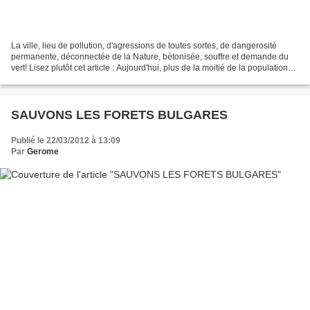
La ville, lieu de pollution, d'agressions de toutes sortes, de dangerosité
permanente, déconnectée de la Nature, bétonisée, souffre et demande du
vert! Lisez plutôt cet article : Aujourd'hui, plus de la moitié de la population
mondiale vit en milieu urbain....
SAUVONS LES FORETS BULGARES
Publié le 22/03/2012 à 13:09
Par
Gerome