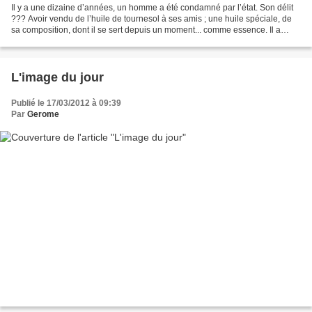
Il y a une dizaine d’années, un homme a été condamné par l’état. Son délit
??? Avoir vendu de l’huile de tournesol à ses amis ; une huile spéciale, de
sa composition, dont il se sert depuis un moment... comme essence. Il a
même fait plus de 70 000 bornes...
L'image du jour
Publié le 17/03/2012 à 09:39
Par
Gerome