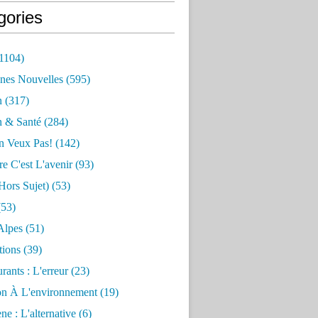
gories
1104)
nes Nouvelles
(595)
n
(317)
n & Santé
(284)
n Veux Pas!
(142)
re C'est L'avenir
(93)
hors Sujet)
(53)
53)
Alpes
(51)
tions
(39)
rants : L'erreur
(23)
on À L'environnement
(19)
e : L'alternative
(6)