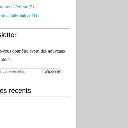
rants : L'erreur
(2)
e : L'alternative
(1)
letter
vous pour être averti des nouveaux
publiés.
les récents