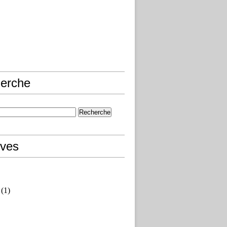
erche
ives
(1)