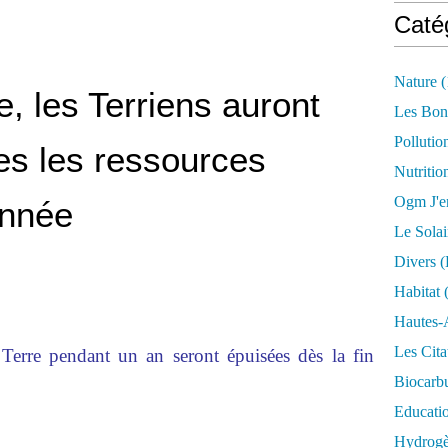
Caté
Nature
(
, les Terriens auront
Les Bon
Pollutio
s les ressources
Nutritio
Ogm J'e
année
Le Solai
Divers (
Habitat
(
Hautes-
Les Cita
 Terre pendant un an seront épuisées dès la fin
Biocarbu
Educati
Hydrogèn