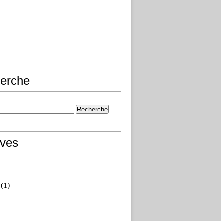
erche
ives
(1)