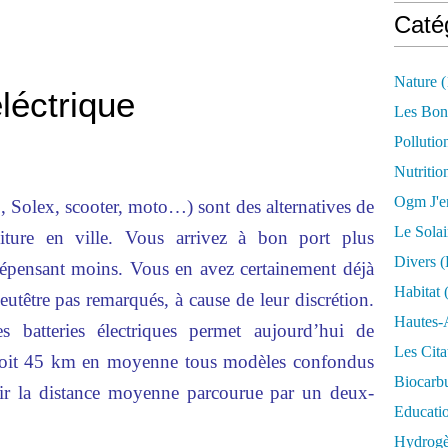
Caté
Nature
(
léctrique
Les Bon
Pollutio
Nutritio
Ogm J'e
, Solex, scooter, moto…) sont des alternatives de
Le Solai
oiture en ville. Vous arrivez à bon port plus
Divers (
dépensant moins. Vous en avez certainement déjà
Habitat
(
eutêtre pas remarqués, à cause de leur discrétion.
Hautes-
s batteries électriques permet aujourd’hui de
Les Cita
soit 45 km en moyenne tous modèles confondus
Biocarbu
ir la distance moyenne parcourue par un deux-
Educati
Hydrogèn