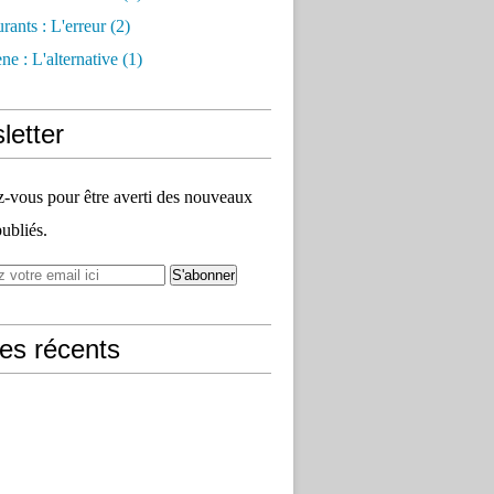
rants : L'erreur
(2)
e : L'alternative
(1)
letter
vous pour être averti des nouveaux
publiés.
les récents