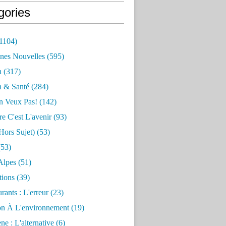
gories
1104)
nes Nouvelles
(595)
n
(317)
n & Santé
(284)
n Veux Pas!
(142)
re C'est L'avenir
(93)
hors Sujet)
(53)
53)
Alpes
(51)
tions
(39)
rants : L'erreur
(23)
on À L'environnement
(19)
e : L'alternative
(6)