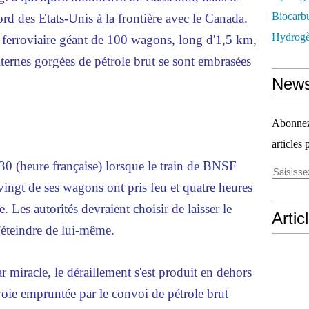
Biocarbu
rd des Etats-Unis à la frontière avec le Canada.
Hydrogèn
i ferroviaire géant de 100 wagons, long d'1,5 km,
citernes gorgées de
pétrole
brut se sont embrasées
News
Abonnez-
articles 
h30 (heure française) lorsque le train de BNSF
 vingt de ses wagons ont pris feu et quatre heures
e. Les autorités devraient choisir de laisser le
Artic
s'éteindre de lui-même.
r miracle, le déraillement s'est produit en dehors
voie empruntée par le convoi de pétrole brut