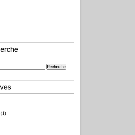
erche
ives
(1)