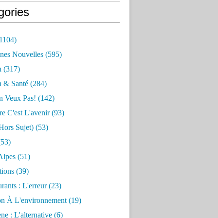
gories
1104)
nes Nouvelles
(595)
n
(317)
n & Santé
(284)
n Veux Pas!
(142)
re C'est L'avenir
(93)
hors Sujet)
(53)
53)
Alpes
(51)
tions
(39)
rants : L'erreur
(23)
on À L'environnement
(19)
e : L'alternative
(6)