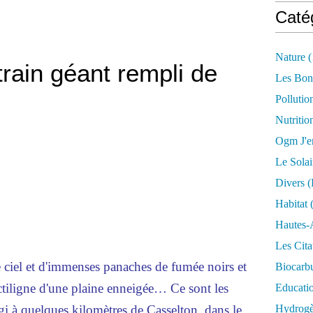
Caté
Nature
(
train géant rempli de
Les Bon
Pollutio
Nutritio
Ogm J'e
Le Solai
Divers (
Habitat
(
Hautes-
Les Cita
ciel et d'immenses panaches de fumée noirs et
Biocarbu
ectiligne d'une plaine enneigée… Ce sont les
Educati
gi à quelques kilomètres de Casselton, dans le
Hydrogèn