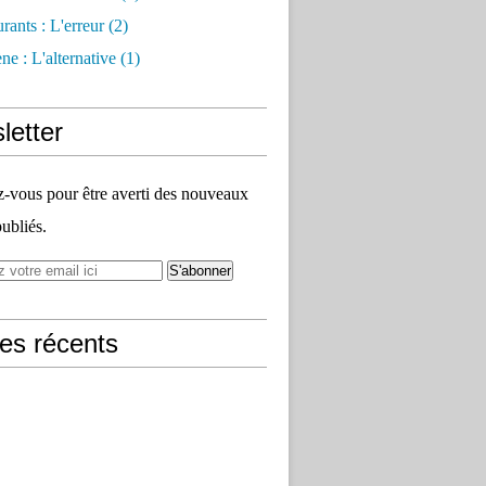
rants : L'erreur
(2)
e : L'alternative
(1)
letter
vous pour être averti des nouveaux
publiés.
les récents