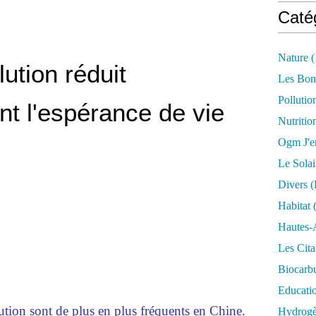
Caté
Nature
(
lution réduit
Les Bon
Pollutio
t l'espérance de vie
Nutritio
Ogm J'e
Le Solai
Divers (
Habitat
(
Hautes-
Les Cita
Biocarbu
Educati
tion sont de plus en plus fréquents en Chine.
Hydrogèn