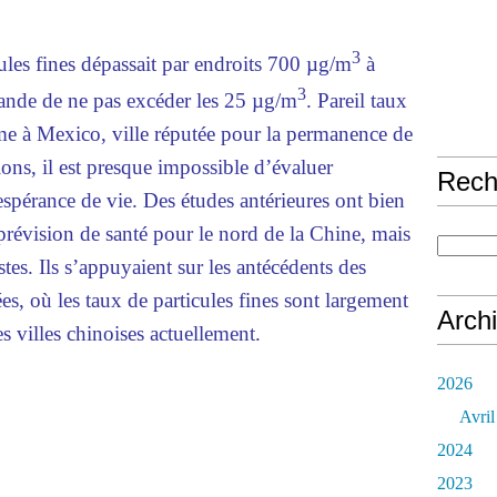
3
cules fines dépassait par endroits 700 µg/m
à
3
nde de ne pas excéder les 25 µg/m
. Pareil taux
ême à Mexico, ville réputée pour la permanence de
ons, il est presque impossible d’évaluer
Rech
’espérance de vie. Des études antérieures ont bien
prévision de santé pour le nord de la Chine, mais
stes. Ils s’appuyaient sur les antécédents des
ées, où les taux de particules fines sont largement
Arch
es villes chinoises actuellement.
2026
Avril
2024
2023