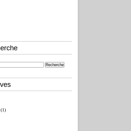
erche
ives
(1)