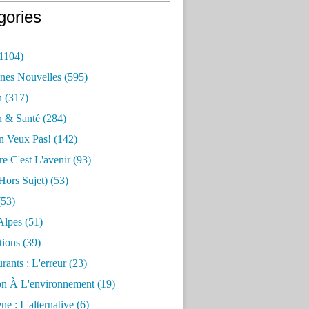
gories
1104)
nes Nouvelles
(595)
n
(317)
n & Santé
(284)
n Veux Pas!
(142)
re C'est L'avenir
(93)
hors Sujet)
(53)
53)
Alpes
(51)
tions
(39)
rants : L'erreur
(23)
on À L'environnement
(19)
e : L'alternative
(6)