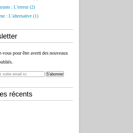
rants : L'erreur
(2)
e : L'alternative
(1)
letter
vous pour être averti des nouveaux
publiés.
les récents