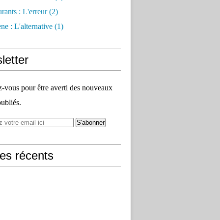
rants : L'erreur
(2)
e : L'alternative
(1)
letter
vous pour être averti des nouveaux
publiés.
les récents