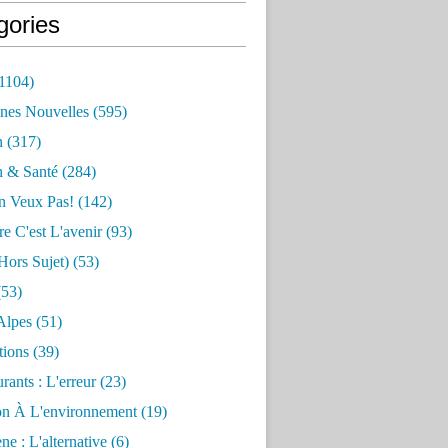
gories
1104)
nes Nouvelles
(595)
n
(317)
n & Santé
(284)
n Veux Pas!
(142)
re C'est L'avenir
(93)
hors Sujet)
(53)
53)
Alpes
(51)
tions
(39)
rants : L'erreur
(23)
on À L'environnement
(19)
e : L'alternative
(6)