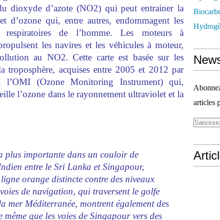
 du dioxyde d’azote (NO2) qui peut entrainer la
Biocarbu
 et d’ozone qui, entre autres, endommagent les
Hydrogèn
et respiratoires de l’homme. Les moteurs à
pulsent les navires et les véhicules à moteur,
llution au NO2. Cette carte est basée sur les
News
 la
troposphère
, acquises entre 2005 et 2012 par
a, l’OMI (
Ozone Monitoring Instrument
) qui,
Abonnez-
lle l’ozone dans le rayonnement ultraviolet et la
articles 
Artic
a plus importante dans un couloir de
ndien entre le Sri Lanka et Singapour,
igne orange distincte contre des niveaux
voies de navigation, qui traversent le golfe
la mer Méditerranée, montrent également des
e même que les voies de Singapour vers des