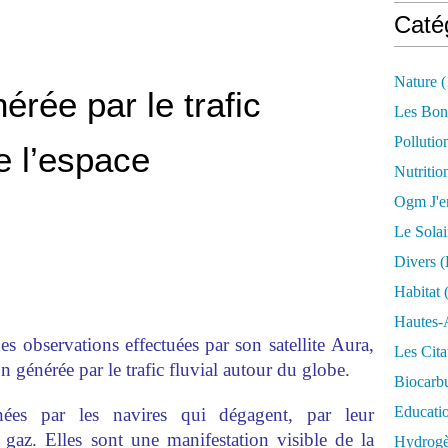
Caté
Nature
(
nérée par le trafic
Les Bon
Pollutio
e l’espace
Nutritio
Ogm J'e
Le Solai
Divers (
Habitat
(
Hautes-
s observations effectuées par son satellite
Aura
,
Les Cita
on générée par le trafic fluvial autour du globe.
Biocarbu
Educati
nées par les navires qui dégagent, par leur
 gaz. Elles sont une manifestation visible de la
Hydrogèn