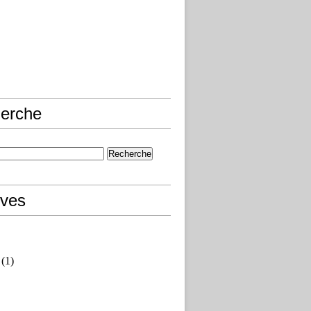
erche
ives
(1)