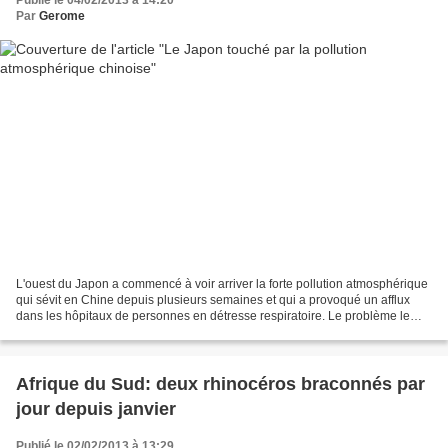
Publié le 04/02/2013 à 14:20
Par
Gerome
L'ouest du Japon a commencé à voir arriver la forte pollution atmosphérique
qui sévit en Chine depuis plusieurs semaines et qui a provoqué un afflux
dans les hôpitaux de personnes en détresse respiratoire. Le problème le
plus préoccupant est la concentration...
Afrique du Sud: deux rhinocéros braconnés par
jour depuis janvier
Publié le 02/02/2013 à 13:29