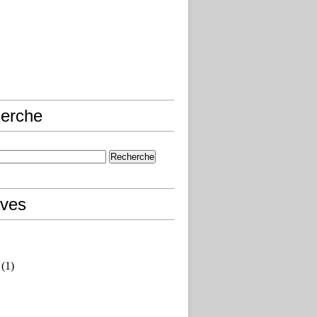
erche
ives
(1)