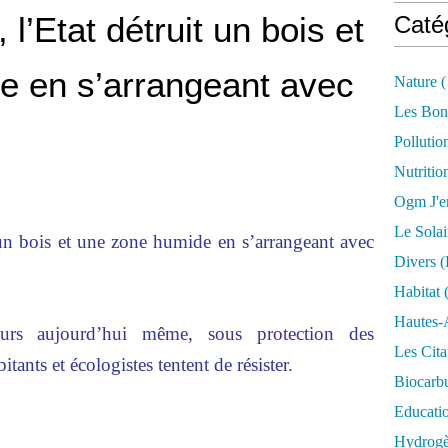
l’Etat détruit un bois et
Caté
e en s’arrangeant avec
Nature
(
Les Bon
Pollutio
Nutritio
Ogm J'e
Le Solai
 un bois et une zone humide en s’arrangeant avec
Divers (
Habitat
(
Hautes-
ours aujourd’hui même, sous protection des
Les Cita
ants et écologistes tentent de résister.
Biocarbu
Educati
Hydrogèn