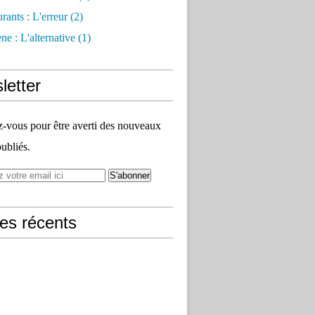
rants : L'erreur
(2)
e : L'alternative
(1)
letter
vous pour être averti des nouveaux
publiés.
les récents