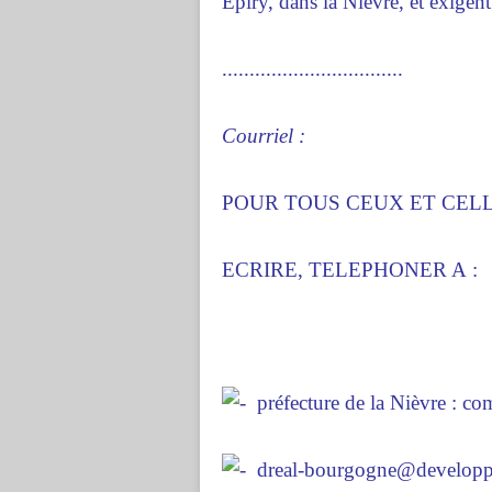
Epiry, dans la Nièvre, et exigent
.................................
Courriel :
POUR TOUS CEUX ET CELL
ECRIRE, TELEPHONER A :
préfecture de la Nièvre : c
dreal-bourgogne@developpe