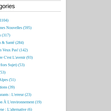
gories
1104)
nes Nouvelles
(595)
n
(317)
n & Santé
(284)
n Veux Pas!
(142)
re C'est L'avenir
(93)
hors Sujet)
(53)
53)
Alpes
(51)
tions
(39)
rants : L'erreur
(23)
on À L'environnement
(19)
e : L'alternative
(6)