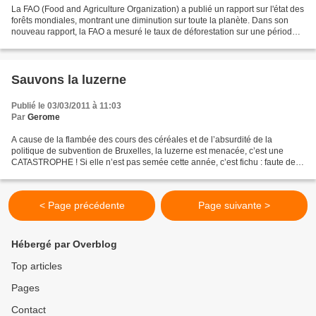
La FAO (Food and Agriculture Organization) a publié un rapport sur l'état des
forêts mondiales, montrant une diminution sur toute la planète. Dans son
nouveau rapport, la FAO a mesuré le taux de déforestation sur une période
de 10 ans, de 2000 à 2010,...
Sauvons la luzerne
Publié le 03/03/2011 à 11:03
Par
Gerome
A cause de la flambée des cours des céréales et de l’absurdité de la
politique de subvention de Bruxelles, la luzerne est menacée, c’est une
CATASTROPHE ! Si elle n’est pas semée cette année, c’est fichu : faute de
luzerne à traiter, les coopératives...
< Page précédente
Page suivante >
Hébergé par Overblog
Top articles
Pages
Contact