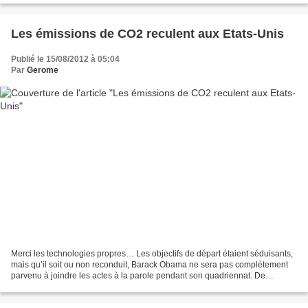
monde/Notre-poison-quotidien/3673748,CmC=......
Les émissions de CO2 reculent aux Etats-Unis
Publié le 15/08/2012 à 05:04
Par
Gerome
Merci les technologies propres… Les objectifs de départ étaient séduisants,
mais qu’il soit ou non reconduit, Barack Obama ne sera pas complètement
parvenu à joindre les actes à la parole pendant son quadriennat. De
nombreux projets solaires et éoliens...