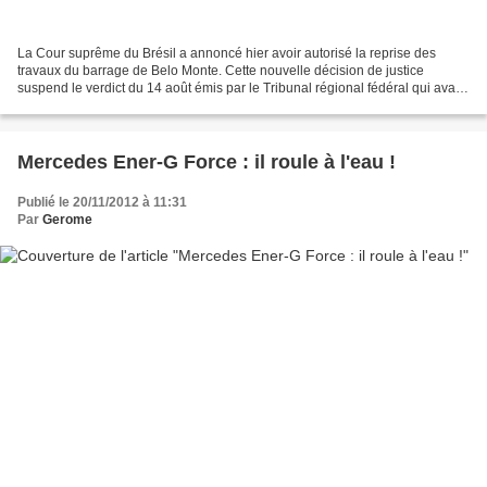
La Cour suprême du Brésil a annoncé hier avoir autorisé la reprise des
travaux du barrage de Belo Monte. Cette nouvelle décision de justice
suspend le verdict du 14 août émis par le Tribunal régional fédéral qui avait
ordonné l’arrêt du chantier au motif...
Mercedes Ener-G Force : il roule à l'eau !
Publié le 20/11/2012 à 11:31
Par
Gerome