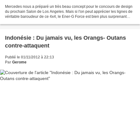
Mercedes nous a préparé un très beau concept pour le concours de design
du prochain Salon de Los Angeles. Mais si l'on peut apprécier les lignes de
véritable baroudeur de ce 4x4, le Ener-G Force est bien plus surprenant
sous le capot : il roule à l'eau...
Indonésie : Du jamais vu, les Orangs- Outans
contre-attaquent
Publié le 01/11/2012 à 22:13
Par
Gerome