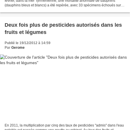
février, dans la mer Tyrrhénienne, une mortalité anormale de dauphins
(dauphins bleus et blancs) a été repérée, avec 33 spécimens échoués sur
les côtes de Toscane, de Latium, de Campanie,...
Deux fois plus de pesticides autorisés dans les
fruits et légumes
Publié le 19/12/2012 à 14:59
Par
Gerome
En 2011, la multiplication par cinq des taux de pesticides "admis" dans l'eau
potable est passée comme une goutte au robinet. Au tour des fruits et