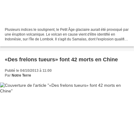
Plusieurs indices le soulignent, le Petit Âge glaciaire aurait été provoqué par
une éruption volcanique. Le volcan en cause vient d'être identifié en
Indonésie, sur l'île de Lombok. Il s'agit du Samalas, dont l'explosion qualifiée
de mégacolossale serait...
«Des frelons tueurs» font 42 morts en Chine
Publié le 04/10/2013 à 11:00
Par
Notre Terre