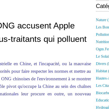
Caté
Nature
(
ONG accusent Apple
Les Bon
Pollutio
us-traitants qui polluent
Nutritio
Ogm J'e
Le Solai
trielle en Chine, et l'incapacité, ou la mauvaise
Divers (
orités pour faire respecter les normes et mettre au
Habitat
(
es ONG chinoises de l'environnement à se montrer
Hautes-
Les Cita
rôle pivot qu'occupe la Chine au sein des chaînes
Biocarbu
inationales leur procure en outre, un nouveau
Educati
Hydrogèn