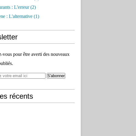
rants : L'erreur
(2)
e : L'alternative
(1)
letter
vous pour être averti des nouveaux
publiés.
les récents