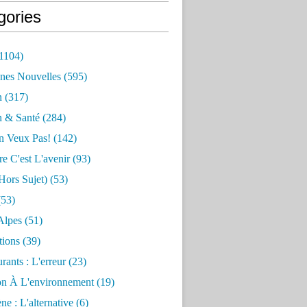
gories
1104)
nes Nouvelles
(595)
n
(317)
n & Santé
(284)
n Veux Pas!
(142)
re C'est L'avenir
(93)
hors Sujet)
(53)
53)
Alpes
(51)
tions
(39)
rants : L'erreur
(23)
on À L'environnement
(19)
e : L'alternative
(6)