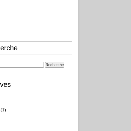
erche
ives
(1)