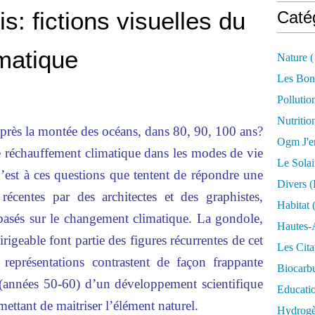
: fictions visuelles du
Caté
matique
Nature
(
Les Bon
Pollutio
Nutritio
après la montée des océans, dans 80, 90, 100 ans?
Ogm J'e
e réchauffement climatique dans les modes de vie
Le Solai
C’est à ces questions que tentent de répondre une
Divers (
 récentes par des architectes et des graphistes,
Habitat
(
 basés sur le changement climatique. La gondole,
Hautes-
irigeable font partie des figures récurrentes de cet
Les Cita
s représentations contrastent de façon frappante
Biocarbu
e (années 50-60) d’un développement scientifique
Educati
ettant de maitriser l’élément naturel.
Hydrogèn