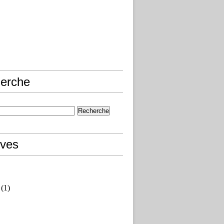
erche
ives
(1)