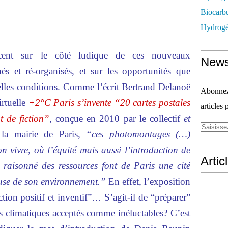
Biocarbu
Hydrogèn
accent sur le côté ludique de ces nouveaux
News
s et ré-organisés, et sur les opportunités que
elles conditions. Comme l’écrit Bertrand Delanoë
Abonnez-
irtuelle
+2°C Paris s’invente “20 cartes postales
articles 
 de fiction”
,
conçue en 2010 par le collectif
et
a mairie de Paris
,
“ces photomontages (…)
bon vivre, où l’équité mais aussi l’introduction de
Artic
e raisonné des ressources font de Paris une cité
euse de son environnement.”
En effet, l’exposition
tion positif et inventif”… S’agit-il de “préparer”
s climatiques acceptés comme inéluctables? C’est