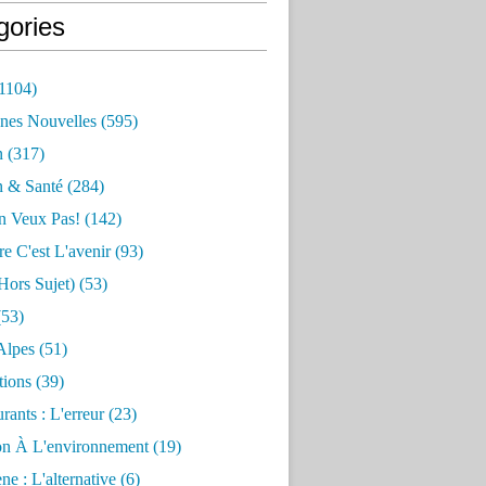
gories
1104)
nes Nouvelles
(595)
n
(317)
n & Santé
(284)
n Veux Pas!
(142)
re C'est L'avenir
(93)
hors Sujet)
(53)
53)
Alpes
(51)
tions
(39)
rants : L'erreur
(23)
on À L'environnement
(19)
e : L'alternative
(6)