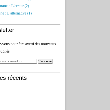
rants : L'erreur
(2)
e : L'alternative
(1)
letter
vous pour être averti des nouveaux
publiés.
les récents