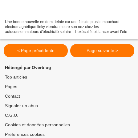
Une bonne nouvelle en demi-teinte car une fois de plus le mouchard
électromagnétique linky viendra mettre son nez chez les
autoconsommateurs d'éléctricité solaire... L’exécutif doit lancer avant l’été un
appel d’offres destiné aux professionnels. Alors...
< Page précédente
Page suivante >
Hébergé par Overblog
Top articles
Pages
Contact
Signaler un abus
C.G.U.
Cookies et données personnelles
Préférences cookies