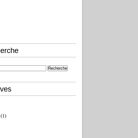
erche
ives
(1)