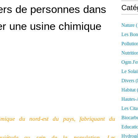
iers de personnes dans
Caté
mer une usine chimique
Nature
(
Les Bon
Pollutio
Nutritio
Ogm J'e
Le Solai
Divers (
Habitat
(
Hautes-
Les Cita
Biocarbu
himique du nord-est du pays, fabriquant du
Educati
Hydrogèn
inquiétude au sein de la population. Les