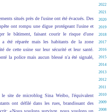
2022
2021
ments situés près de l'usine ont été évacués. Des
2020
pête ont rompu une digue protégeant l'usine et
2019
r le bâtiment, faisant courir le risque d'une
2018
 a été réparée mais les habitants de la zone
2017
vité de cette usine sur leur sécurité et leur santé.
2016
nté la police mais aucun blessé n'a été signalé,
2015
2014
2013
2012
2011
2010
 le site de microblog Sina Weibo, l'équivalent
2009
stants ont défilé dans les rues, brandissant des
2008
t écrit: «Nous voulons survivre, nous voulons un