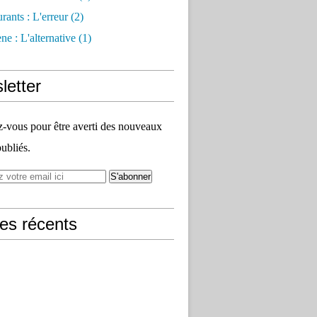
rants : L'erreur
(2)
e : L'alternative
(1)
letter
vous pour être averti des nouveaux
publiés.
les récents