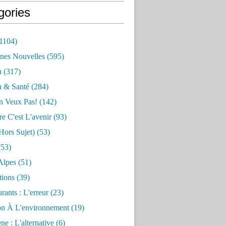
gories
1104)
nes Nouvelles
(595)
n
(317)
n & Santé
(284)
n Veux Pas!
(142)
re C'est L'avenir
(93)
hors Sujet)
(53)
53)
Alpes
(51)
tions
(39)
rants : L'erreur
(23)
on À L'environnement
(19)
e : L'alternative
(6)