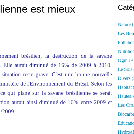
lienne est mieux
Caté
Nature
(
Les Bon
Pollutio
Nutritio
nnement brésilien, la destruction de la savane
Ogm J'e
cul. Elle aurait diminué de 16% de 2009 à 2010,
Le Solai
ituation reste grave. C'est une bonne nouvelle
Divers (
ministère de l'Environnement du Brésil. Selon les
Habitat
(
ace qui plane sur la savane brésilienne se serait
Hautes-
ction aurait ainsi diminué de 16% entre 2009 et
Les Cita
8/2009.
Biocarbu
Educati
Hydrogèn