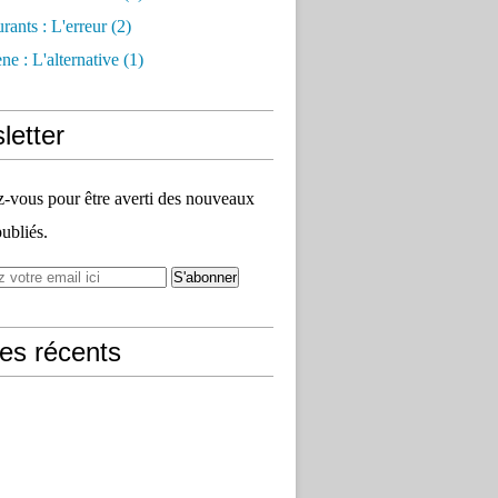
rants : L'erreur
(2)
e : L'alternative
(1)
letter
vous pour être averti des nouveaux
publiés.
les récents