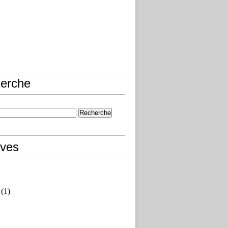
erche
ives
(1)