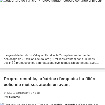
L e géant de la Silicon Valley a officialisé le 27 septembre dernier le
déblocage de 75 millions de dollars (55 millions d’euros) dans un fonds
destiné à promouvoir les panneaux photovoltaïques. En partenariat avec
Clean Power Finance, Google aspire à...
Propre, rentable, créatrice d'emplois: La filière
éolienne met ses atouts en avant
Publié le 20/10/2011 à 12:09
Par
Gerome